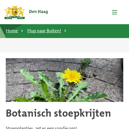
Home
Ηup naar Buiten!
Botanisch stoepkrijten
Stoepplantjes, zet er een rondje om!