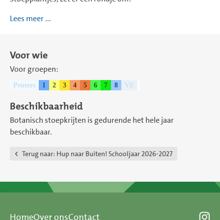
Lees meer ...
Voor wie
Voor groepen:
Peuters
1
2
3
4
5
6
7
8
VE
Beschikbaarheid
Botanisch stoepkrijten is gedurende het hele jaar
beschikbaar.
Terug naar:
Ηup naar Buiten! Schooljaar 2026-2027
Home
Over ons
Contact