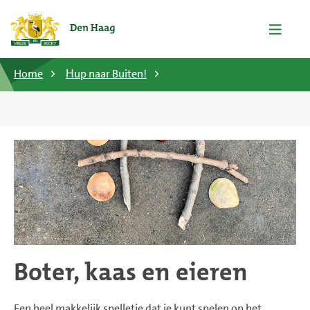
Home
Ηup naar Buiten!
Boter, kaas en eieren
Een heel makkelijk spelletje dat je kunt spelen op het