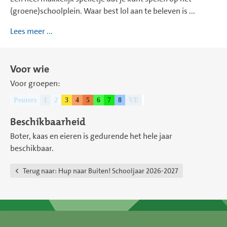
(groene)schoolplein. Waar best lol aan te beleven is ...
Lees meer ...
Voor wie
Voor groepen:
Peuters
1
2
3
4
5
6
7
8
VE
Beschikbaarheid
Boter, kaas en eieren is gedurende het hele jaar
beschikbaar.
Terug naar:
Ηup naar Buiten! Schooljaar 2026-2027