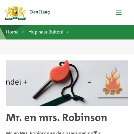
Home
Ηup naar Buiten!
Mr. en mrs. Robinson
Mr. en Mrs. Robinson en de sinaasappelmuffin!