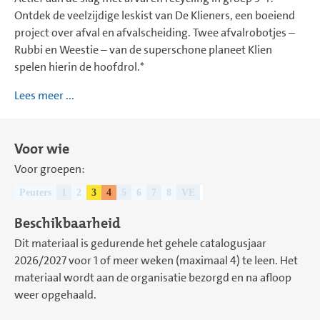
Ontdek de veelzijdige leskist van De Klieners, een boeiend
project over afval en afvalscheiding. Twee afvalrobotjes –
Rubbi en Weestie – van de superschone planeet Klien
spelen hierin de hoofdrol.*
Lees meer ...
Voor wie
Voor groepen:
Peuters
1
2
3
4
5
6
7
8
VE
Beschikbaarheid
Dit materiaal is gedurende het gehele catalogusjaar
2026/2027 voor 1 of meer weken (maximaal 4) te leen. Het
materiaal wordt aan de organisatie bezorgd en na afloop
weer opgehaald.