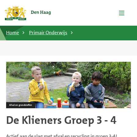
Home
Primair Onderwijs
Afval en grondstoffen
De Klieners Groep 3 - 4
Actief aan de slag met afval en recycling in groep 3-4!