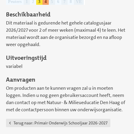
Peuters
1
2
3
4
5
6
7
8
VE
Beschikbaarheid
Dit materiaal is gedurende het gehele catalogusjaar
2026/2027 voor 2 of meer weken (maximaal 4) te leen. Het
materiaal wordt aan de organisatie bezorgd en na afloop
weer opgehaald.
Uitvoeringstijd
variabel
Aanvragen
Om producten aan te kunnen vragen zal u in moeten
loggen. Indien u nog geen gebruikersaccount heeft, neem
dan contact op met Natuur- & Milieueducatie Den Haag of
met de contactpersoon binnen uw onderwijsorganisatie.
Terug naar:
Primair Onderwijs Schooljaar 2026-2027