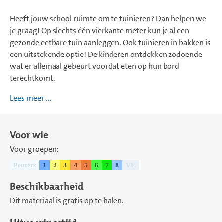
Heeft jouw school ruimte om te tuinieren? Dan helpen we
je graag! Op slechts één vierkante meter kun je al een
gezonde eetbare tuin aanleggen. Ook tuinieren in bakken is
een uitstekende optie! De kinderen ontdekken zodoende
wat er allemaal gebeurt voordat eten op hun bord
terechtkomt.
Lees meer ...
Voor wie
Voor groepen:
Peuters
1
2
3
4
5
6
7
8
VE
Beschikbaarheid
Dit materiaal is gratis op te halen.