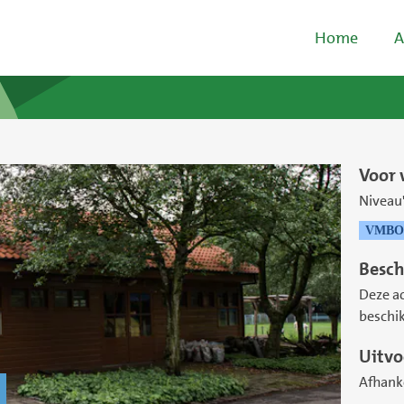
Home
A
Voor 
Niveau'
VMBO
Besch
Deze ac
beschik
Uitvo
Afhanke