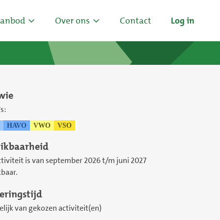
anbod
Over ons
Contact
Log in
wie
s:
HAVO
VWO
VSO
ikbaarheid
tiviteit is van september 2026 t/m juni 2027
baar.
eringstijd
lijk van gekozen activiteit(en)