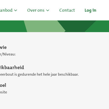
anbod
Over ons
Contact
Log in
wie
r/Niveau:
ikbaarheid
eerbout is gedurende het hele jaar beschikbaar.
oel
site