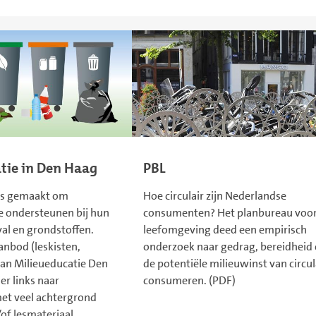
tie in Den Haag
PBL
is gemaakt om
Hoe circulair zijn Nederlandse
te ondersteunen bij hun
consumenten? Het planbureau voor
val en grondstoffen.
leefomgeving deed een empirisch
anbod (leskisten,
onderzoek naar gedrag, bereidheid
van Milieueducatie Den
de potentiële milieuwinst van circul
er links naar
consumeren. (PDF)
met veel achtergrond
of lesmateriaal,