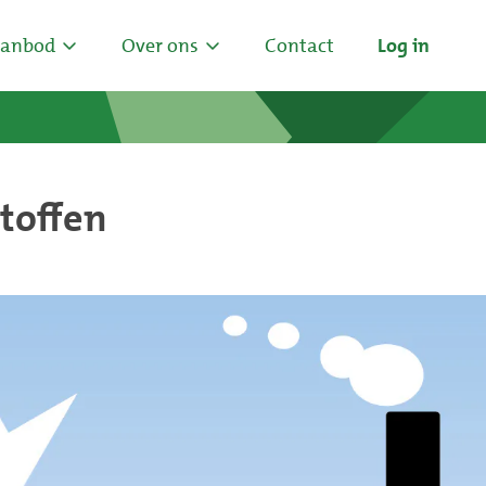
anbod
Over ons
Contact
Log in
toffen